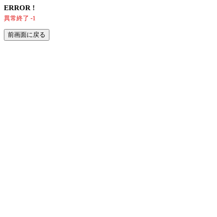
ERROR !
異常終了 -1