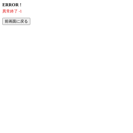
ERROR !
異常終了 -1