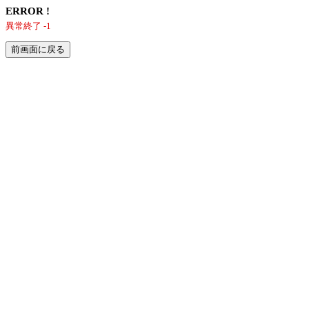
ERROR !
異常終了 -1