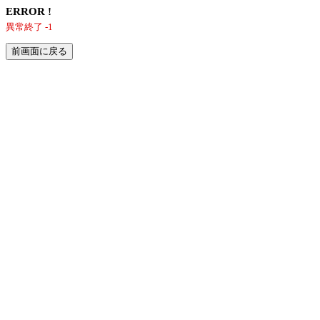
ERROR !
異常終了 -1