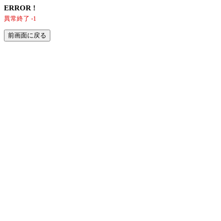
ERROR !
異常終了 -1