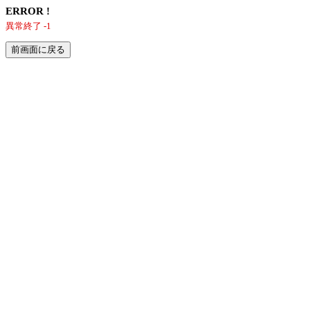
ERROR !
異常終了 -1