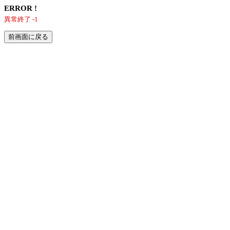
ERROR !
異常終了 -1