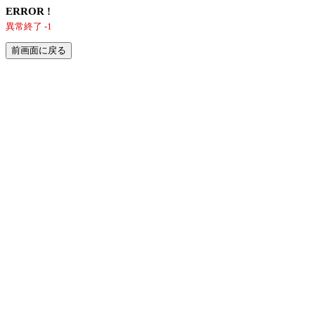
ERROR !
異常終了 -1