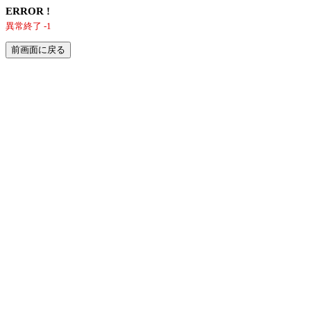
ERROR !
異常終了 -1