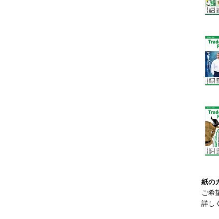
紙の
ご希
詳し