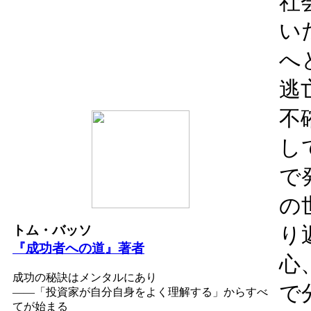
社
い
へ
逃
不
し
で
の
トム・バッソ
り
『成功者への道』著者
心
成功の秘訣はメンタルにあり
で
――「投資家が自分自身をよく理解する」からすべ
てが始まる