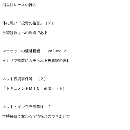
消去法レースの行方

体に悪い『投資の格言』（２）

欲望は負けへの近道である

マーケットの魑魅魍魎　　Volume 2

イカサマ指数にカモられる投資家の哀れ

ネット投資事件簿　（２）

「ドキュメントＭＴＣＩ崩壊」（下）

ネット・インフラ最前線　２

常時接続で変わる？情報とのつきあい方
