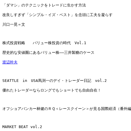
「ダマシ」のテクニックをトレードに生かす方法

改良しすぎず「シンプル・イズ・ベスト」を念頭に工夫を凝らす

川口一晃＝文

株式投資戦略　　バリュー株投資の時代　Vol.1

歴史的な安値圏にあるバリュー株――三井製糖のケース

渡辺幹夫
SEATTLE　in　USA馬渕一のデイ・トレーダー日記　vol.2

優れたトレーダーならロングでもショートでも自由自在！

オフショアバンカー林健のＲＱ＜レースクイーン＞が見る国際経済（番外編
MARKET BEAT vol.2
