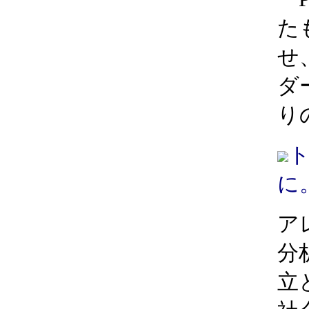
た
せ、
ダ
り
に
ア
分
立