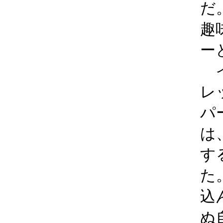
だ
趣
ー
イ
レ
パ
は
す
た
込
ぬ