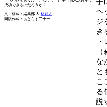
手
成功できるのだろうか？
ヘ
文・構成：編集部 ＆
林知之
図版作成：あとらす二十一
ジ
き
ト
（
な
と
こ
る
説