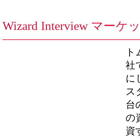
Wizard Interview
ト
社
に
ス
台
の
資