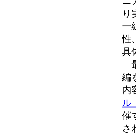
ニ
り
一
性
具
最
編
内
ル
催
さ