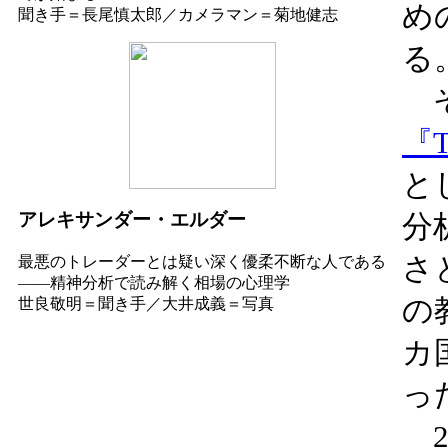
め
聞き手＝長尾慎太郎／カメラマン＝菊地健志
る
そ
『Tr
と
分
アレキサンダー・エルダー
さ
最悪のトレーダーとは疑い深く優柔不断な人である
――精神分析で読み解く相場の心理学
の
世良敬明＝聞き手／大井成義＝写真
カ
っ
2