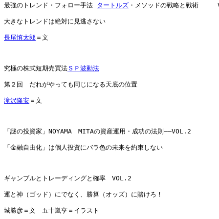
最強のトレンド・フォロー手法 
タートルズ
・メソッドの戦略と戦術　　　VO
大きなトレンドは絶対に見逃さない

長尾慎太郎
＝文

究極の株式短期売買法
ＳＰ波動法
第２回　だれがやっても同じになる天底の位置

滝沢隆安
＝文

「謎の投資家」NOYAMA　MITAの資産運用・成功の法則――VOL.2

「金融自由化」は個人投資にバラ色の未来を約束しない

ギャンブルとトレーディングと確率　VOL.2

運と神（ゴッド）にでなく、勝算（オッズ）に賭けろ！

城勝彦＝文　五十嵐亨＝イラスト
