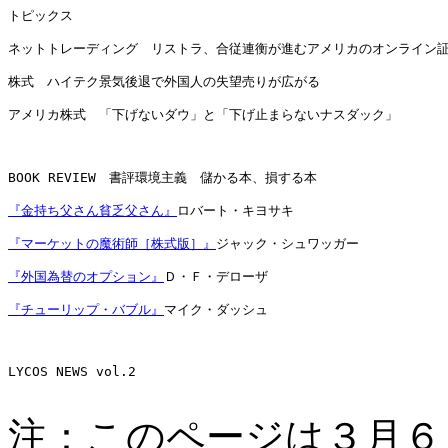
トピックス

ネットトレーディング　リストラ、合従連衡が進むアメリカのオンライン証
株式　ハイテク景気後退で外国人の失望売りが広がる

アメリカ株式　「下げないダウ」と「下げ止まらないナスダック」

BOOK REVIEW　書評環境主義　儲かる本、損する本

『金持ち父さん貧乏父さん』
ロバート・キヨサキ

『マーケットの魔術師［株式版］』
ジャック・シュワッガー

『外国為替のオプション』
Ｄ・Ｆ・デローザ

『チューリップ・バブル』
マイク・ダッシュ

LYCOS NEWS vol.2

注：このページは３月６