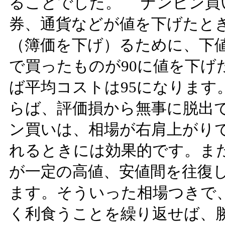
ることでした。 ナンピン買
券、通貨などが値を下げたと
（簿価を下げ）るために、下値
で買ったものが90に値を下げ
ば平均コストは95になります
らば、評価損から無事に脱出
ン買いは、相場が右肩上がり
れるときには効果的です。ま
が一定の高値、安値間を往復
ます。そういった相場つきで
く利食うことを繰り返せば、