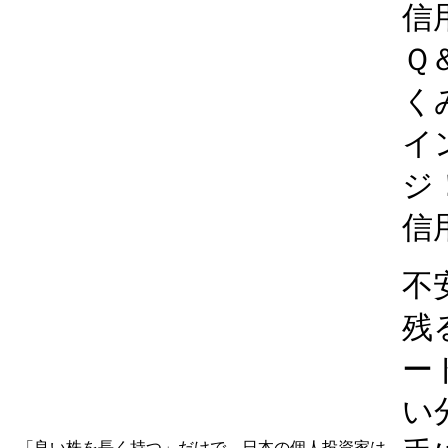
信
Ｑ
く
イ
ジ
信
不
残
ー
い
「良い株を長く持つ」だけで、日本の個人投資家は