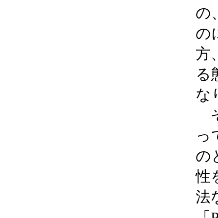
の
の
方
る
な
そ
っ
の
性
法
「