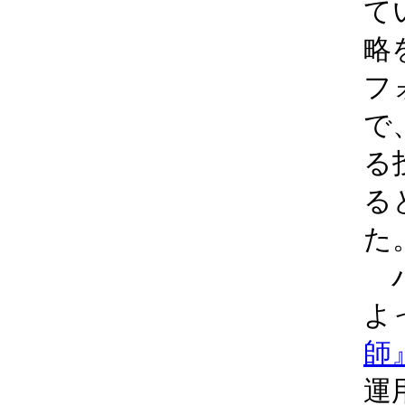
て
略
フ
で
る
る
た
バ
よ
師
運