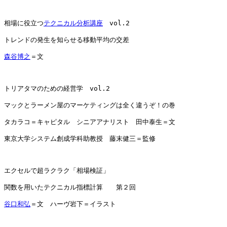
相場に役立つ
テクニカル分析講座
　vol.2

トレンドの発生を知らせる移動平均の交差

森谷博之
＝文

トリアタマのための経営学　vol.2

マックとラーメン屋のマーケティングは全く違うぞ！の巻

タカラコ＝キャピタル　シニアアナリスト　田中泰生＝文

東京大学システム創成学科助教授　藤末健三＝監修

エクセルで超ラクラク「相場検証」

関数を用いたテクニカル指標計算　　第２回

谷口和弘
＝文　ハーヴ岩下＝イラスト
