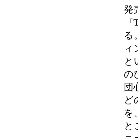
発
『T
る
ィ
と
の
団
ど
を
と