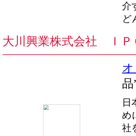
介
ど
大川興業株式会社 ＩＰ
オ
品
日
め
社