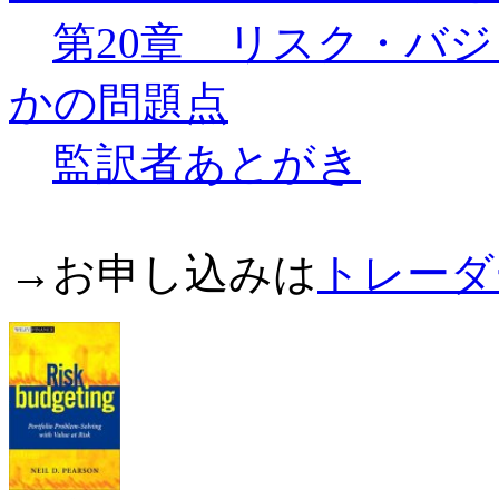
第20章 リスク・バ
かの問題点
監訳者あとがき
→お申し込みは
トレーダ