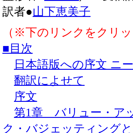
訳者●
山下恵美子
（※下のリンクをクリッ
■目次
日本語版への序文 ニ
翻訳によせて
序文
第1章 バリュー・ア
ク・バジェッティングと