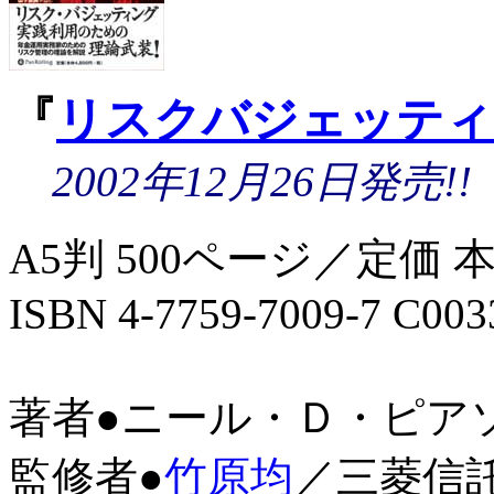
『
リスクバジェッティ
2002年12月26日発売!!
A5判 500ページ／定価 本体
ISBN 4-7759-7009-7 C003
著者●ニール・Ｄ・ピア
監修者●
竹原均
／三菱信