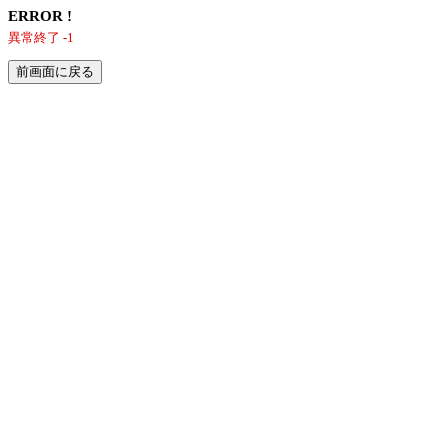
ERROR !
異常終了 -1