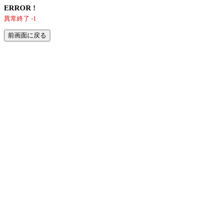
ERROR !
異常終了 -1