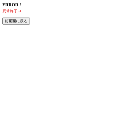
ERROR !
異常終了 -1