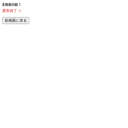
ERROR !
異常終了 -1