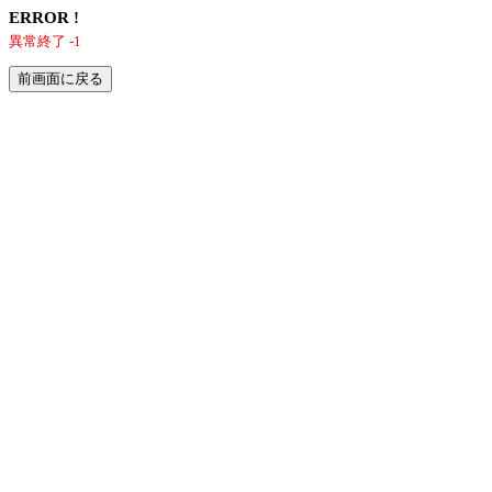
ERROR !
異常終了 -1