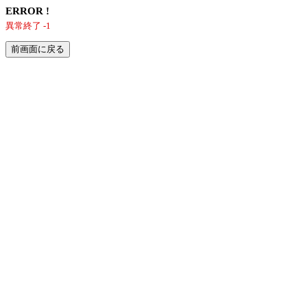
ERROR !
異常終了 -1