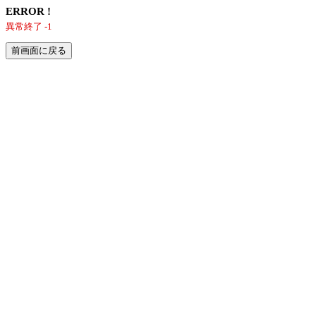
ERROR !
異常終了 -1