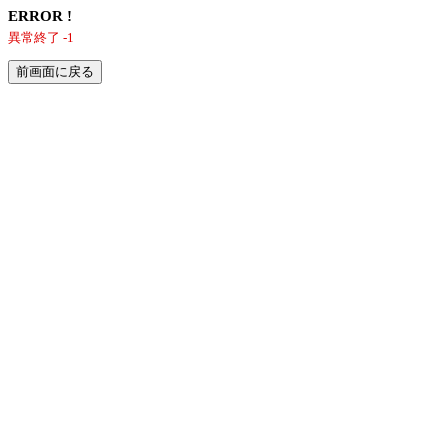
ERROR !
異常終了 -1