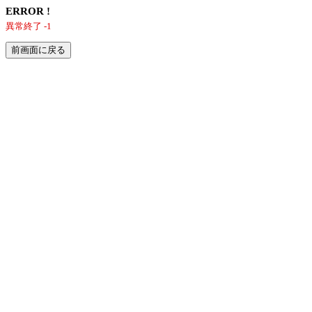
ERROR !
異常終了 -1