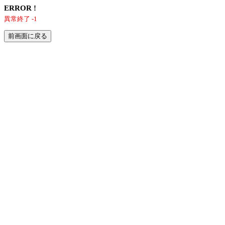
ERROR !
異常終了 -1