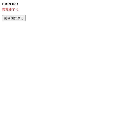
ERROR !
異常終了 -1