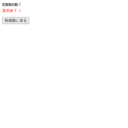
ERROR !
異常終了 -1