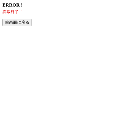
ERROR !
異常終了 -1