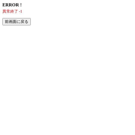
ERROR !
異常終了 -1