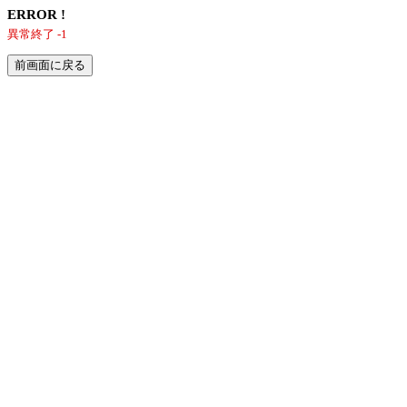
ERROR !
異常終了 -1