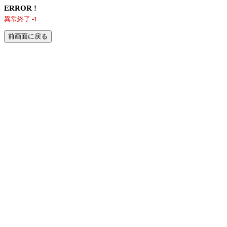
ERROR !
異常終了 -1