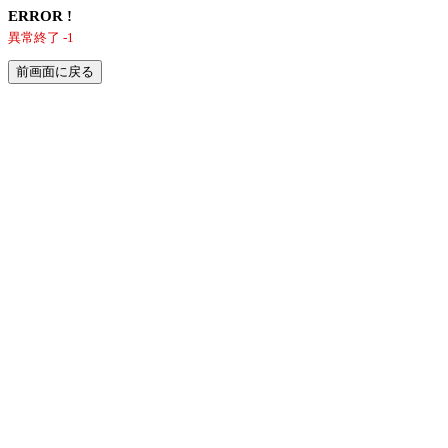
ERROR !
異常終了 -1