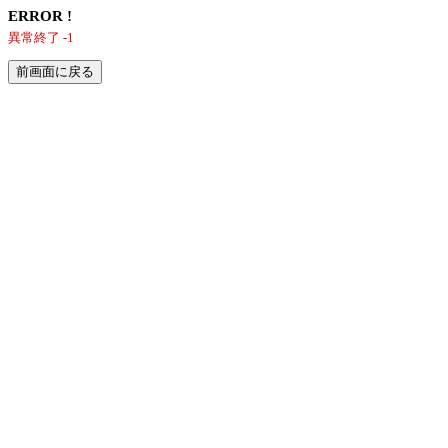
ERROR !
異常終了 -1