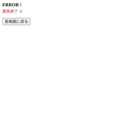
ERROR !
異常終了 -1