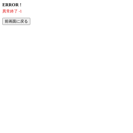
ERROR !
異常終了 -1