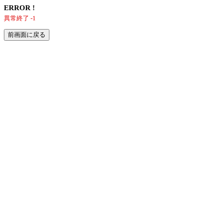
ERROR !
異常終了 -1