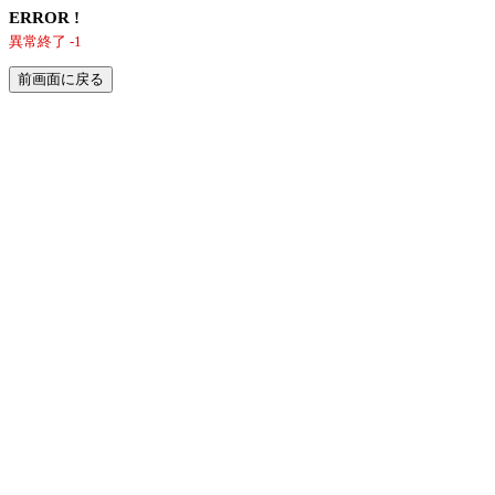
ERROR !
異常終了 -1