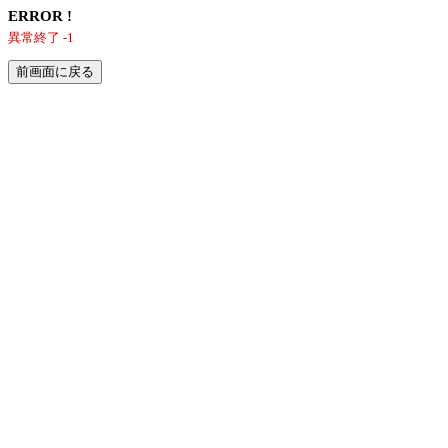
ERROR !
異常終了 -1