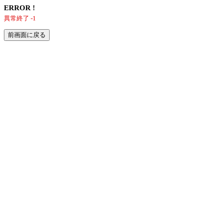
ERROR !
異常終了 -1