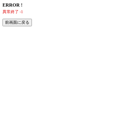
ERROR !
異常終了 -1