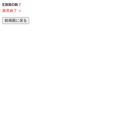
ERROR !
異常終了 -1