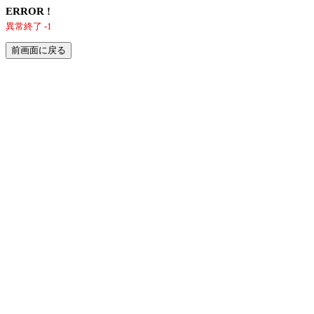
ERROR !
異常終了 -1