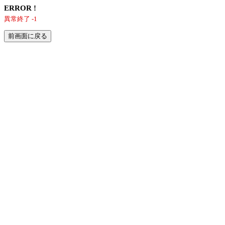
ERROR !
異常終了 -1