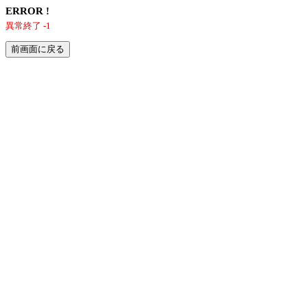
ERROR !
異常終了 -1