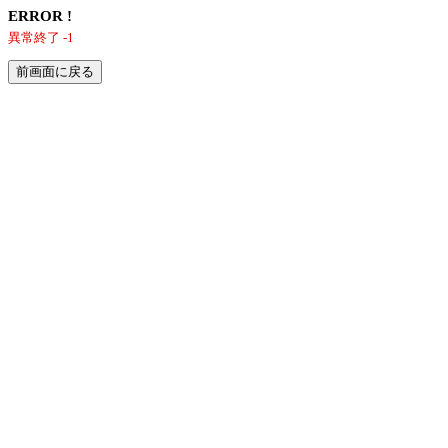
ERROR !
異常終了 -1