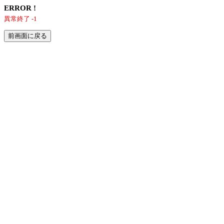
ERROR !
異常終了 -1