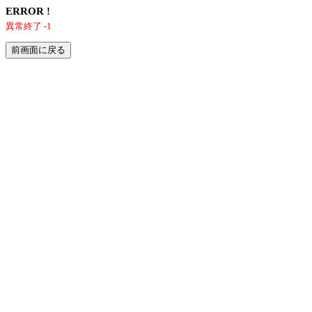
ERROR !
異常終了 -1