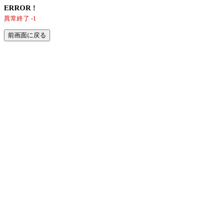
ERROR !
異常終了 -1