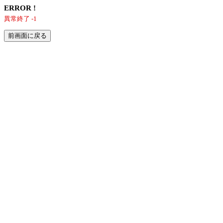
ERROR !
異常終了 -1