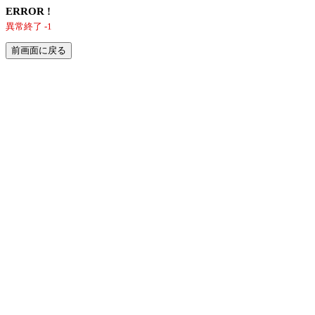
ERROR !
異常終了 -1