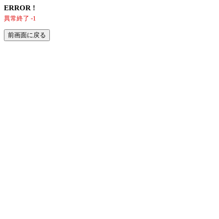
ERROR !
異常終了 -1