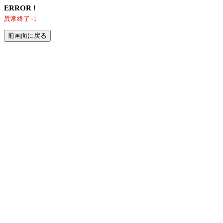
ERROR !
異常終了 -1