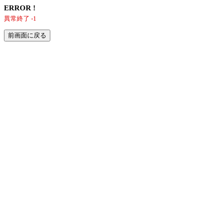
ERROR !
異常終了 -1